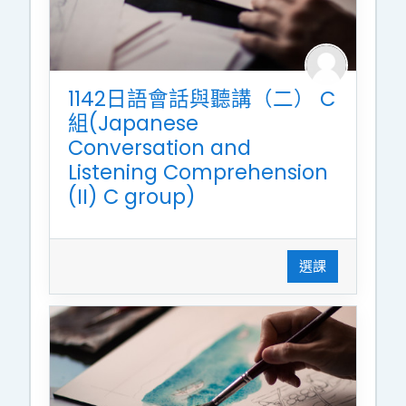
1142日語會話與聽講（二） C
組(Japanese
Conversation and
Listening Comprehension
(II) C group)
選課