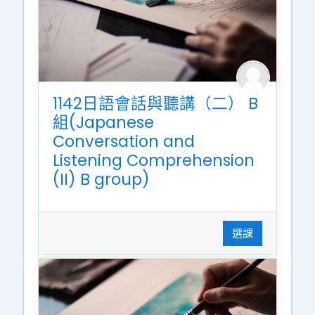
1142日語會話與聽講（二） B
組(Japanese
Conversation and
Listening Comprehension
(II) B group)
選課