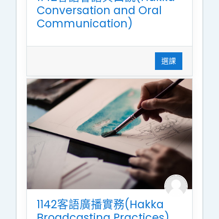
Conversation and Oral
Communication)
選課
1142客語廣播實務(Hakka
Broadcasting Practices)