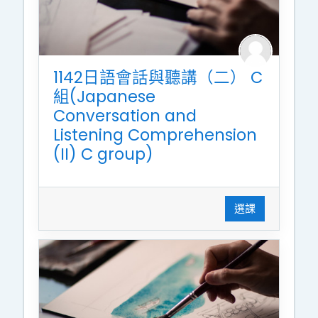
1142日語會話與聽講（二） C
組(Japanese
Conversation and
Listening Comprehension
(II) C group)
選課