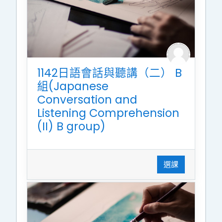
1142日語會話與聽講（二） B
組(Japanese
Conversation and
Listening Comprehension
(II) B group)
選課