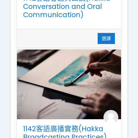
Conversation and Oral
Communication)
選課
1142客語廣播實務(Hakka
Broadcasting Practices)