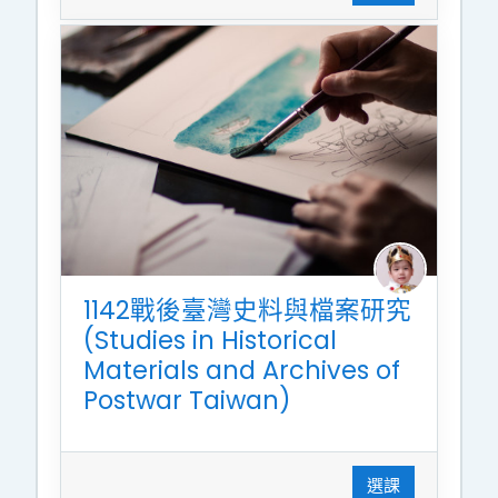
1142戰後臺灣史料與檔案研究
(Studies in Historical
Materials and Archives of
Postwar Taiwan)
選課