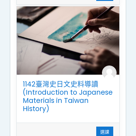
1142臺灣史日文史料導讀
(Introduction to Japanese
Materials in Taiwan
History)
選課