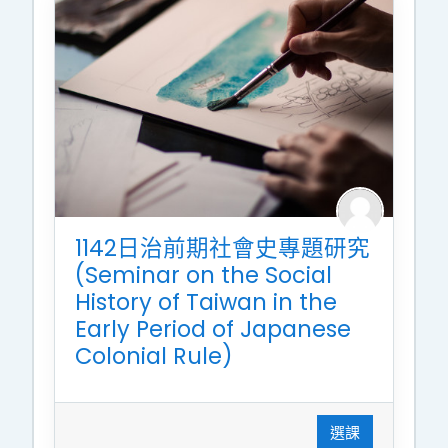
1142日治前期社會史專題研究
(Seminar on the Social
History of Taiwan in the
Early Period of Japanese
Colonial Rule)
選課