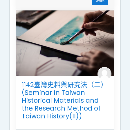
1142臺灣史料與研究法（二）
(Seminar in Taiwan
Historical Materials and
the Research Method of
Taiwan History(II))