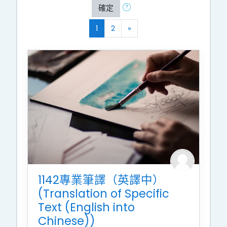
確定
(current)
往後
1
2
»
1142專業筆譯（英譯中）
(Translation of Specific
Text (English into
Chinese))