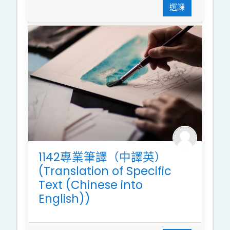
選課
1142專業筆譯（中譯英）
(Translation of Specific
Text (Chinese into
English))