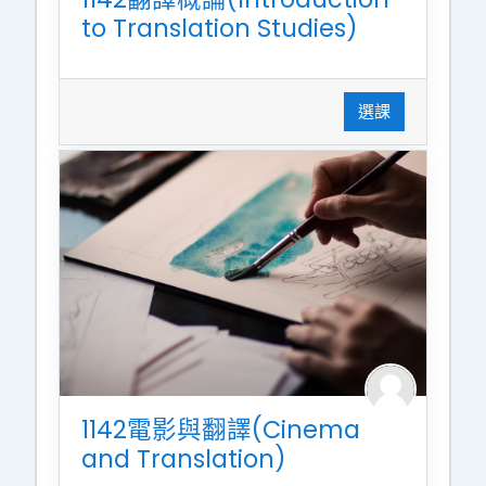
to Translation Studies)
選課
1142電影與翻譯(Cinema
and Translation)