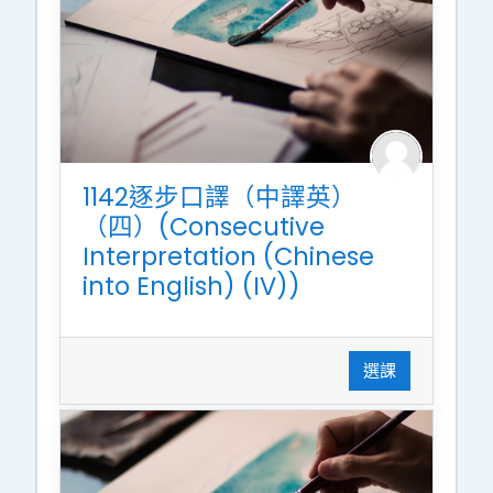
1142逐步口譯（中譯英）
（四）(Consecutive
Interpretation (Chinese
into English) (IV))
選課