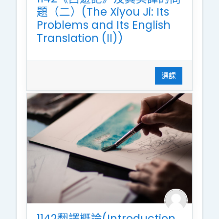
題（二）(The Xiyou Ji: Its
Problems and Its English
Translation (II))
選課
1142翻譯概論(Introduction