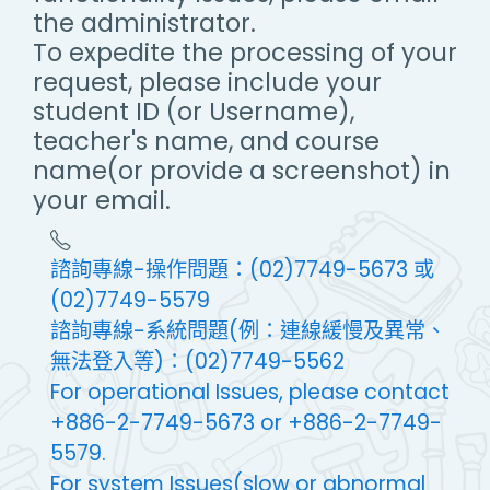
the administrator.
To expedite the processing of your
request, please include your
student ID (or Username),
teacher's name, and course
name(or provide a screenshot) in
your email.
諮詢專線-操作問題：(02)7749-5673 或
(02)7749-5579
諮詢專線-系統問題(例：連線緩慢及異常、
無法登入等)：(02)7749-5562
For operational Issues, please contact
+886-2-7749-5673 or +886-2-7749-
5579.
For system Issues(slow or abnormal