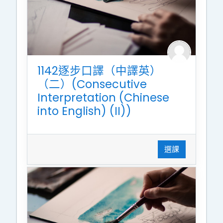
1142逐步口譯（中譯英）
（二）(Consecutive
Interpretation (Chinese
into English) (II))
選課