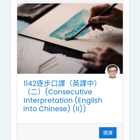
1142逐步口譯（英譯中）
（二）(Consecutive
Interpretation (English
into Chinese) (II))
選課