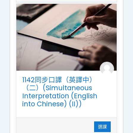
1142同步口譯（英譯中）
（二）(Simultaneous
Interpretation (English
into Chinese) (II))
選課