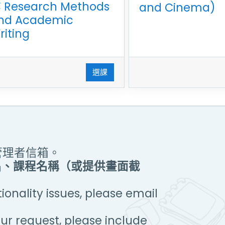
 Research Methods
and Cinema)
nd Academic
riting
選課
管理者信箱。
名、課程名稱（或提供畫面截
onality issues, please email
ur request, please include