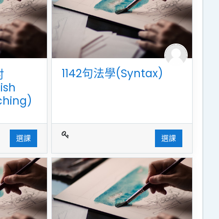
1142句法學(Syntax)
討
ish
hing)
選課
選課