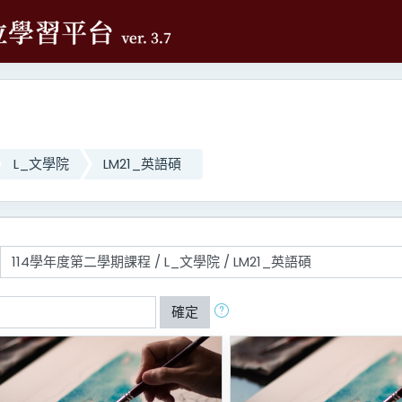
L_文學院
LM21_英語碩
確定