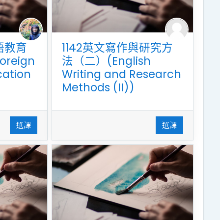
語教育
1142英文寫作與研究方
oreign
法（二）(English
ation
Writing and Research
Methods (II))
選課
選課