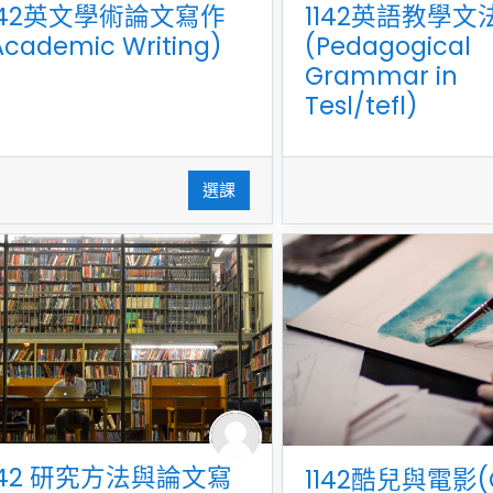
142英文學術論文寫作
1142英語教學文
Academic Writing)
(Pedagogical
Grammar in
Tesl/tefl)
選課
142 研究方法與論文寫
1142酷兒與電影(