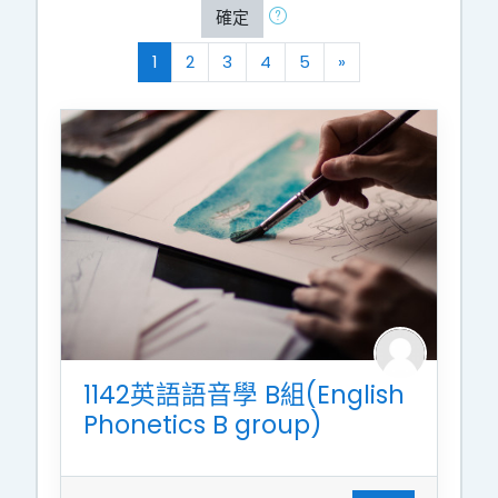
確定
(current)
往後
1
2
3
4
5
»
1142英語語音學 B組(English
Phonetics B group)