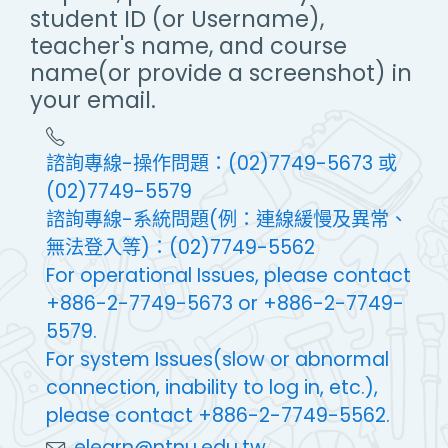
student ID (or Username),
teacher's name, and course
name(or provide a screenshot) in
your email.
諮詢專線-操作問題：(02)7749-5673 或
(02)7749-5579
諮詢專線-系統問題(例：連線緩慢及異常、
無法登入等)：(02)7749-5562
For operational Issues, please contact
+886-2-7749-5673 or +886-2-7749-
5579.
For system Issues(slow or abnormal
connection, inability to log in, etc.),
please contact +886-2-7749-5562.
elearn@ntnu.edu.tw