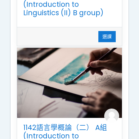
(Introduction to
Linguistics (II) B group)
選課
1142語言學概論（二） A組
(Introduction to