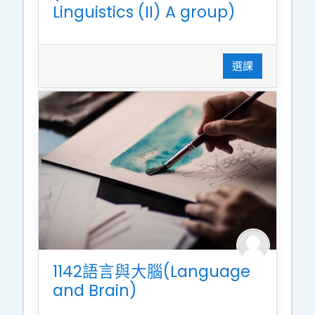
Linguistics (II) A group)
選課
1142語言與大腦(Language
and Brain)