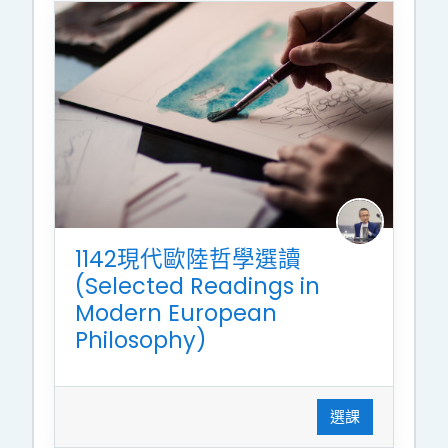
1142現代歐陸哲學選讀
(Selected Readings in
Modern European
Philosophy)
選課