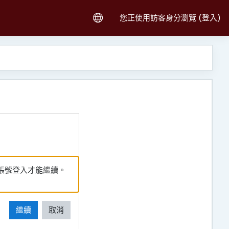
您正使用訪客身分瀏覽 (
登入
)
帳號登入才能繼續。
繼續
取消