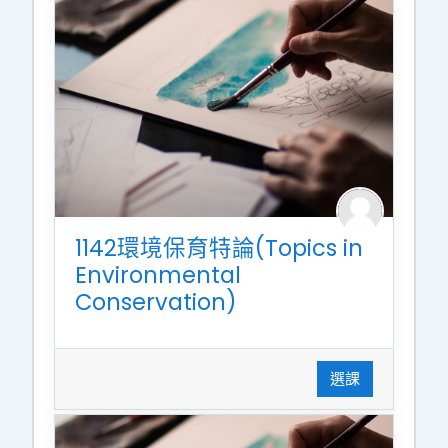
1142環境保育特論(Topics in
Environmental
Conservation)
選課