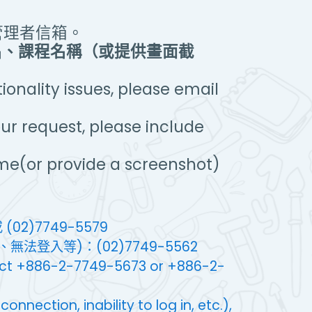
管理者信箱。
名、課程名稱（或提供畫面截
onality issues, please email
ur request, please include
me(or provide a screenshot)
(02)7749-5579
法登入等)：(02)7749-5562
tact +886-2-7749-5673 or +886-2-
nnection, inability to log in, etc.),