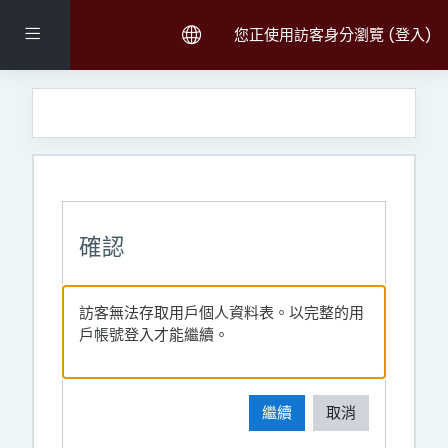
跳至主內容
側板
您正使用訪客身分瀏覽 (
登入
)
確認
訪客無法存取用戶個人資料表。以完整的用
戶帳號登入才能繼續。
繼續
取消