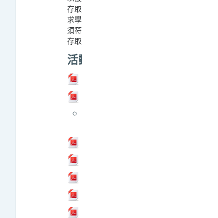
存取起迄時間、限定使用者或要
求學生達到某個
成績
等，意即必
須符合所有限制下，使用者才能
存取此活動或資源。
活動
檔案
教材建置
檔案
作業
教師如何取消課程
「作業」通知信？
檔案
作業評分及回饋
檔案
討論區
檔案
測驗卷
檔案
票選
檔案
成績 2026.6.22更新