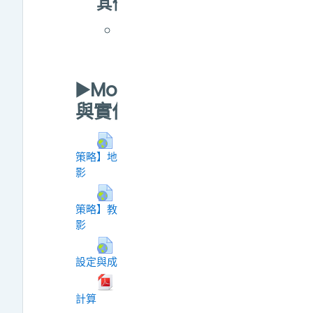
其他
如何將Moodle行
事曆新增至
Google日曆？
▶️Moodle教學設計
與實作策略講座
【Moodle教學設計與實作
策略】地理系王聖鐸老師線上講座錄
網址
影
【Moodle教學設計與實作
策略】教育系張宜君老師線上講座錄
網址
影
20250324 Moodle 成績簿
設定與成績計算
網址
Moodle成績簿設定與成績
檔案
計算