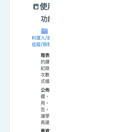
📒使用手冊
功能
功能(報表/公佈欄/舊課程資
料匯入/課程群組/課程設定/完成進度
追蹤/限制存取)
資料夾
報表：
報表功能完整記錄參與者
的課程學習狀況，包括課程使用
紀錄、活動參與度、教材被觀看
次數…等，並可依需求下載相關格
式檔案。
公佈欄：
每個課程均有預設公佈
欄，主要讓教師發佈課程公告
用，只有教師及助教可張貼公
告，學生亦無法回覆。若教師要
讓學生們進行互動討論，需額外
再建立
討論區
。
舊資料課程匯入：
教師皆可透過