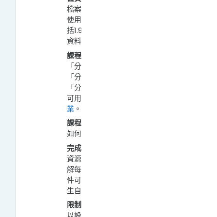
檔案打包下載及匯入動作，重複
使用個人所有歷年課程資料，包
括1.9版、2.8版及3.7版的舊課程
資料。
課程群組：
在群組功能下，包括
「分組」和「分群」兩種概念。
「分組」是小單位的組合，而
「分群」則為大單位。「分組」
可用於分組討論、分組繳交
作
業
。
課程設定：
網站版面基本介紹及
如何啟動編輯模式。
完成進度追蹤：
教師可設定每個
資源及活動的完成條件，便於了
解每位學生的學習狀態。完成條
件可由教師設定特定門檻或由學
生自行標記已完成。
限制存取：
在教材及活動中，可
以設定有條件的開放存取，例如