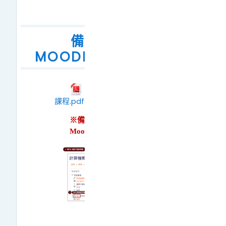
備份及還原
MOODLE2.8版舊課程
備份及還原MOODLE2.8版舊
備份及還原Moodle2.8版舊
課程.pdf
檔案
※備份的課程檔案僅適用於
Moodle數位學習平臺使用。