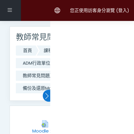
跳至主內容
側板
您正使用訪客身分瀏覽 (
登入
)
跳過主選單區塊
教師常見問題及操作手冊
首頁
課程
111學年度第二學期課程
ADM行政單位
CO_網路大學辦公室
教師常見問題及操作手冊
備份及還原Moodle2.8版舊課程
置頂區
⭐臺師大AI工具簡介 +
Moodle x AI：智慧助教
網址