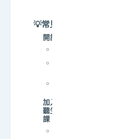
的成績匯入成績系
統？
💡常見問題
開課
各學期課程開啟及
關閉時間
元課程、導師時
間、教育實習課程
申請
教師自行開課系統
操作
加入教學助理、旁
聽生及學生自行選
課
如何將教學助理加
入課程