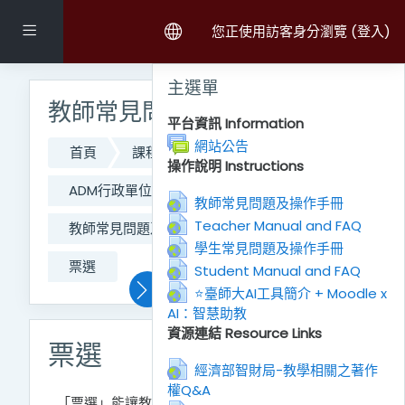
跳至主內容
側板
您正使用訪客身分瀏覽 (
登入
)
跳過主選單區塊
主選單
教師常見問題及操作手冊
平台資訊 Information
討論區
網站公告
首頁
課程
111學年度第二學期課程
操作說明 Instructions
ADM行政單位
CO_網路大學辦公室
網址
教師常見問題及操作手冊
網址
Teacher Manual and FAQ
教師常見問題及操作手冊
置頂區
網址
學生常見問題及操作手冊
票選
網址
Student Manual and FAQ
⭐臺師大AI工具簡介 + Moodle x
AI：智慧助教
網址
資源連結 Resource Links
票選
經濟部智財局-教學相關之著作
權Q&A
網址
「票選」能讓教師自擬一個問題，並做出幾個選