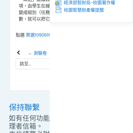
網址
經濟部智財局-校園著作權
項，由學生在線上投票選擇。教師也可以把選項
頁面
校園智慧財產權提醒
變成組別（任務）名稱，然後限制每組回答人
數，就可以把它變成學生自由選組的活動。
點選
票選1090616.pdf
鏈結來檢視這檔案。
← 測驗卷
跳至...
成績 2026.6.22更新 →
保持聯繫
如有任何功能操作問題，敬請來信管
理者信箱。