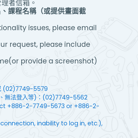
管理者信箱。
名、課程名稱（或提供畫面截
onality issues, please email
ur request, please include
me(or provide a screenshot)
(02)7749-5579
法登入等)：(02)7749-5562
tact +886-2-7749-5673 or +886-2-
nnection, inability to log in, etc.),