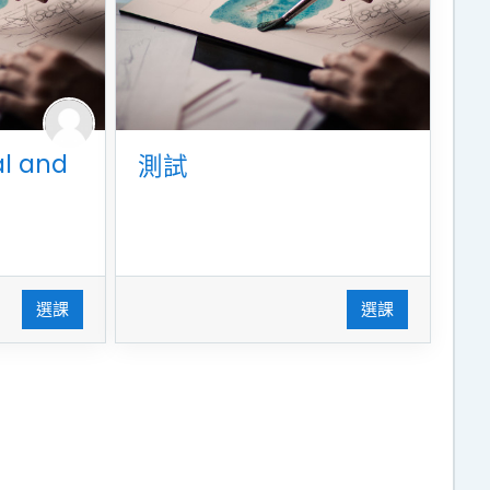
l and
測試
選課
選課