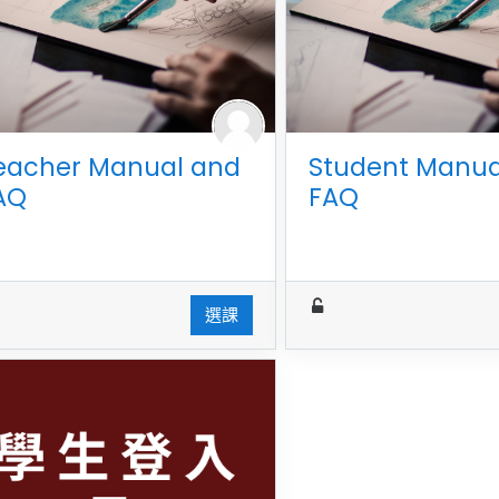
eacher Manual and
Student Manua
AQ
FAQ
選課