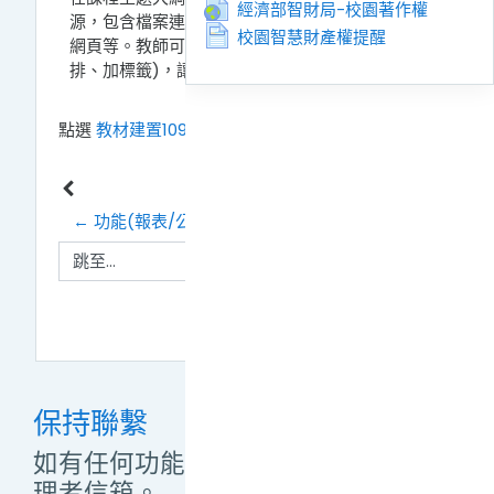
網址
經濟部智財局-校園著作權
源，包含檔案連結、參考網址、資料夾以及HTML
頁面
校園智慧財產權提醒
網頁等。教師可依需求編排教材架構(例如：縮
排、加標籤)，讓每週課程配置更加活潑。
點選
教材建置1090114.pdf
鏈結來檢視這檔案。
← 功能(報表/公佈欄/舊課程資料匯入/課程群組/課程設
跳至...
作業 →
保持聯繫
如有任何功能操作問題，敬請來信管
理者信箱。