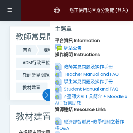
跳至主內容
側板
您正使用訪客身分瀏覽 (
登入
)
跳過主選單區塊
主選單
教師常見問題及操作手冊
平台資訊 Information
討論區
網站公告
首頁
課程
111學年度第二學期課程
操作說明 Instructions
ADM行政單位
CO_網路大學辦公室
網址
教師常見問題及操作手冊
網址
Teacher Manual and FAQ
教師常見問題及操作手冊
置頂區
網址
學生常見問題及操作手冊
教材建置
網址
Student Manual and FAQ
⭐臺師大AI工具簡介 + Moodle x
AI：智慧助教
網址
資源連結 Resource Links
教材建置
經濟部智財局-教學相關之著作
權Q&A
網址
在課程主題大綱區，Moodle可放置多種教材資