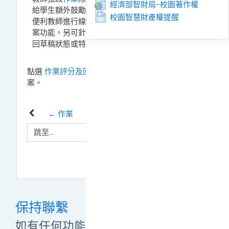
網址
經濟部智財局-校園著作權
給學生額外鼓勵，回饋內容包括文字或檔案。為
頁面
校園智慧財產權提醒
便利教師進行線上批改，亦提供線上批改PDF檔
案功能。另可針對學生繳交
作業
情況，將
作業
退
回草稿狀態或特別延長特定學生的繳交期限。
點選
作業評分及回饋1090616.pdf
鏈結來檢視這檔
案。
← 作業
跳至...
討論區 →
保持聯繫
如有任何功能操作問題，敬請來信管