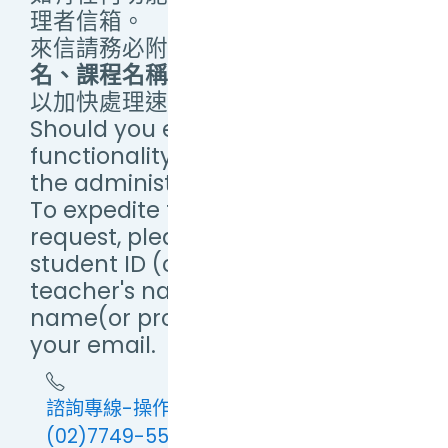
理者信箱。
來信請務必附上
學(帳)號、教師姓
名、課程名稱（或提供畫面截圖）
，
以加快處理速度。
Should you encounter any
functionality issues, please email
the administrator.
To expedite the processing of your
request, please include your
student ID (or Username),
teacher's name, and course
name(or provide a screenshot) in
your email.
諮詢專線-操作問題：(02)7749-5673 或
(02)7749-5579