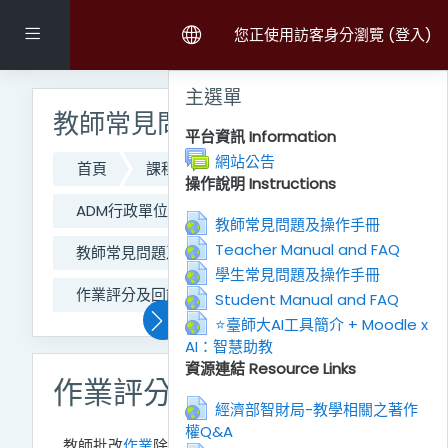
跳至主內容
側板
您正使用訪客身分瀏覽 (
登入
)
跳過主選單區塊
主選單
教師常見問題及操作手冊
平台資訊 Information
討論區
網站公告
首頁
課程
111學年度第二學期課程
操作說明 Instructions
ADM行政單位
CO_網路大學辦公室
網址
教師常見問題及操作手冊
網址
Teacher Manual and FAQ
教師常見問題及操作手冊
置頂區
網址
學生常見問題及操作手冊
作業評分及回饋
網址
Student Manual and FAQ
⭐臺師大AI工具簡介 + Moodle x
AI：智慧助教
網址
資源連結 Resource Links
作業評分及回饋
經濟部智財局-教學相關之著作
權Q&A
網址
教師批改
作業
除了評分，並可提供「回饋內容」