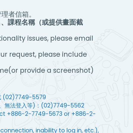
管理者信箱。
名、課程名稱（或提供畫面截
onality issues, please email
ur request, please include
me(or provide a screenshot)
(02)7749-5579
法登入等)：(02)7749-5562
tact +886-2-7749-5673 or +886-2-
nnection, inability to log in, etc.),