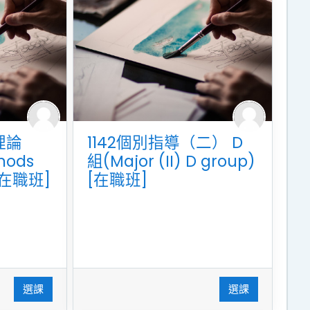
理論
1142個別指導（二） D
hods
組(Major (II) D group)
)[在職班]
[在職班]
選課
選課