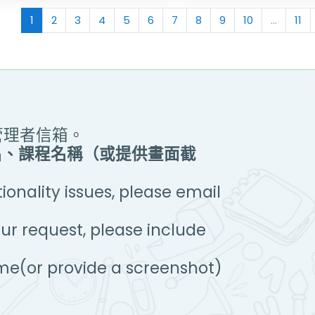
(current)
1
2
3
4
5
6
7
8
9
10
…
11
管理者信箱。
名、課程名稱（或提供畫面截
onality issues, please email
ur request, please include
me(or provide a screenshot)