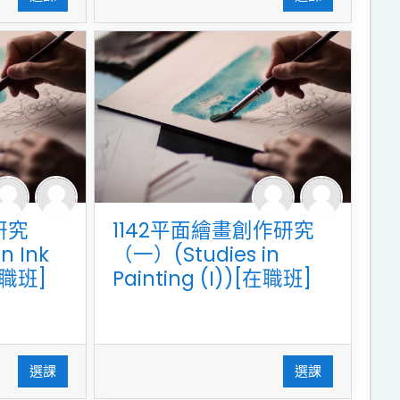
研究
1142平面繪畫創作研究
n Ink
（一）(Studies in
[在職班]
Painting (I))[在職班]
選課
選課