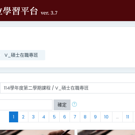
V_碩士在職專班
確定
(current)
1
2
3
4
5
6
7
8
9
10
…
11