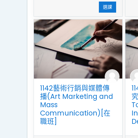
選課
1142藝術行銷與媒體傳
1
播(Art Marketing and
究
Mass
T
Communication)[在
I
職班]
D