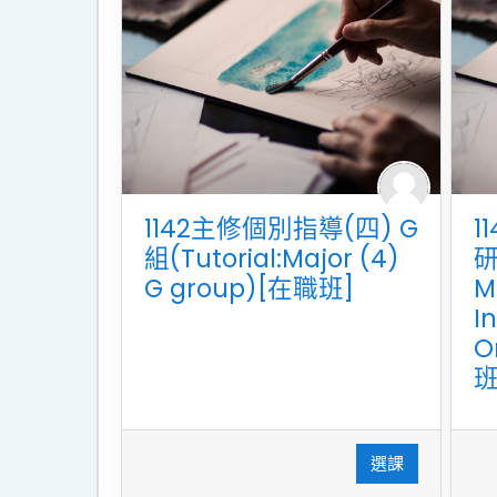
1142主修個別指導(四) G
1
組(Tutorial:Major (4)
研
G group)[在職班]
M
I
O
班
選課