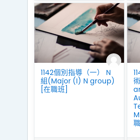
1142個別指導（一） N
1
組(Major (I) N group)
術
[在職班]
a
A
T
M
職