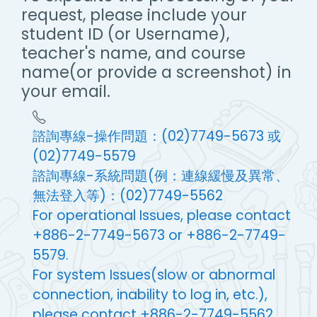
request, please include your
student ID (or Username),
teacher's name, and course
name(or provide a screenshot) in
your email.
諮詢專線-操作問題：(02)7749-5673 或
(02)7749-5579
諮詢專線-系統問題(例：連線緩慢及異常、
無法登入等)：(02)7749-5562
For operational Issues, please contact
+886-2-7749-5673 or +886-2-7749-
5579.
For system Issues(slow or abnormal
connection, inability to log in, etc.),
please contact +886-2-7749-5562.