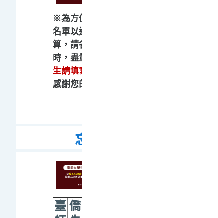
※為方便授課教師辨識選課
名單以進行點名或成績計
算，請各位同學填寫姓名
時，盡量以
中文全名(外籍
生請填寫英文全名)
填寫，
感謝您的配合！
忘記密碼
臺
僑
其他學生