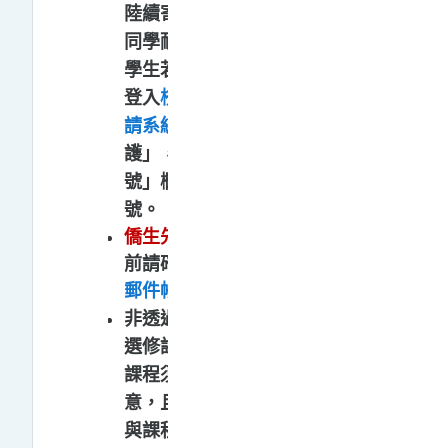
陸續寄發帳號及密碼，
請
同學耐心等待。校際選課
學生若未收到email，敬請
登入
校外學生校際選課申
請系統
點選「基本資料維
護」，即可於「師大學
號」欄位查詢您的登入帳
號。
僑生先修部學生
首次登入
前請確認是否已
啟用電子
郵件帳號
。
非透過本校教務處課務組
選修課程的旁聽生，加入
課程須先獲得授課教師同
意，且僅能以訪客身分參
與課程，其課程設定方式