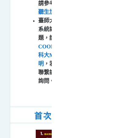
請參考授課教師
如何將旁
聽生加入課程
。
臺師大同學選修臺灣大學
系統課程，若有登入問
題，請參考
臺大NTU
COOL帳號使用說明
或
臺
科大Moodle帳號使用說
明
，若仍無法登入，敬請
聯繫該校學習平台管理員
詢問。
首次登入三步驟