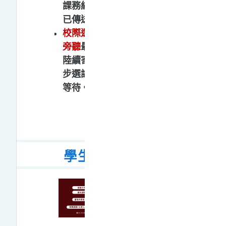
課務組確認選課資料是否
已傳送至臺師大。
校際選課、社會人士選讀/
旁聽
最晚將於
3/20(五)
前
陸續寄發帳號及密碼並同
步選課資料，
請同學耐心
等待。
學生登入說明