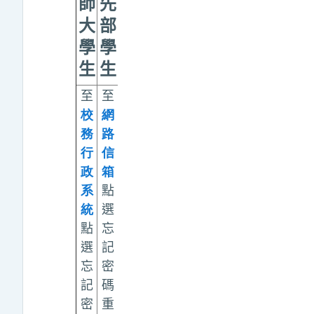
師
先
(
臺灣大學系統、校
大
部
際選課、社會人士
學
學
及旁聽生
)
生
生
至
至
敬請聯繫
Moodle
管
校
網
理員
務
路
elearn@nt
nu.edu.tw
行
信
政
箱
系
點
統
選
點
忘
選
記
忘
密
記
碼
密
重