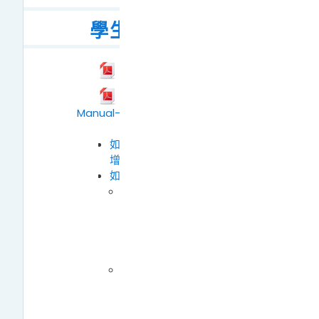
學生使用手冊
檔案
學生使用手冊
NTNU Moodle Instruction
Manual-For Student
檔案
如何將Moodle行事曆新
增至Google日曆？
如何修改個人資料？
Moodle 不會自動更新
您的姓名。如您已辦理
更名，請自行至個人資
料頁面修改，或來信聯
繫管理員協助處理。
請務必保留您的完整姓
名與學號，以利授課教
師進行課程管理。