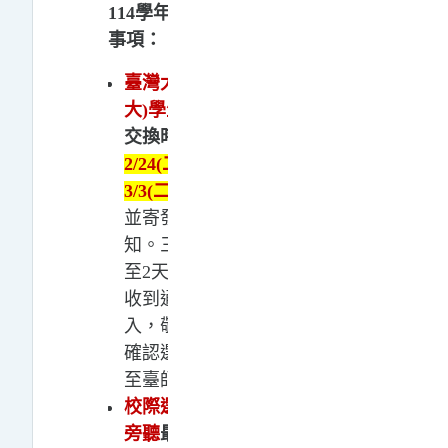
114學年度第2學期選課注意
事項：
臺灣大學系統(臺大及臺科
大)
學生
將依三校選課名單
交換時間
2/23(一)、
2/24(二)、2/26(四)、
3/3(
二
)
、3/5(四)
陸續同步
並寄發Moodle帳號開通通
知。三校交換名單後需1
至2天作業時間，若仍未
收到通知信件或是無法登
入，敬請先至原校課務組
確認選課資料是否已傳送
至臺師大。
校際選課、社會人士選讀/
旁聽
最晚將於
3/20(五)
前