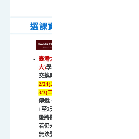
選課資料每日同步
臺灣大學系統(臺大及臺科
大)
學生將依三校選課名單
交換時間
2/23(一)、
2/24(二)、2/26(四)、
3/3(
二
)
、3/5(四)
進行資料
傳遞。三校交換資料
後需
1至2天作業時間(完成選課
後將陸續匯入Moodle)，
若仍未收到通知信件或是
無法登入，敬請先至原校