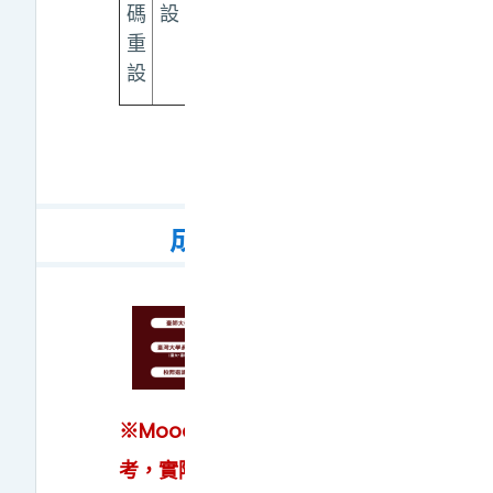
碼
設
重
設
成績查詢
※Moodle所列成績僅供參
考，實際成績請以授課教師