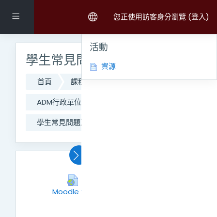
跳至主內容
側板
您正使用訪客身分瀏覽 (
登入
)
跳過主選單區塊
跳過活動區塊
活動
學生常見問題及操作手冊
資源
首頁
課程
111學年度第二學期課程
ADM行政單位
CO_網路大學辦公室
學生常見問題及操作手冊
主題大綱
置頂區
⭐臺師大AI工具簡介 +
Moodle x AI：智慧助教
網址