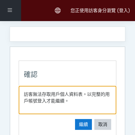
跳至主內容
側板
您正使用訪客身分瀏覽 (
登入
)
確認
訪客無法存取用戶個人資料表。以完整的用
戶帳號登入才能繼續。
繼續
取消