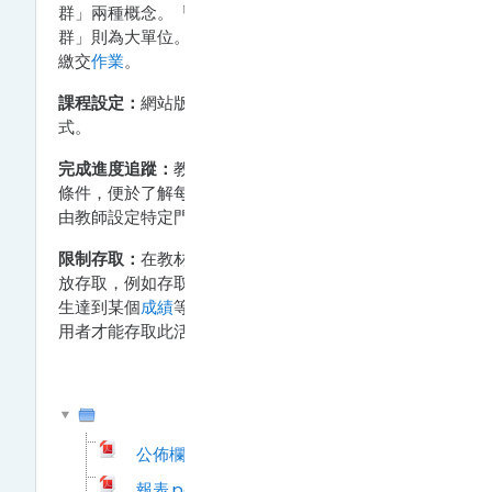
群」兩種概念。「分組」是小單位的組合，而「分
群」則為大單位。「分組」可用於分組討論、分組
繳交
作業
。
課程設定：
網站版面基本介紹及如何啟動編輯模
式。
完成進度追蹤：
教師可設定每個資源及活動的完成
條件，便於了解每位學生的學習狀態。完成條件可
由教師設定特定門檻或由學生自行標記已完成。
限制存取：
在教材及活動中，可以設定有條件的開
放存取，例如存取起迄時間、限定使用者或要求學
生達到某個
成績
等，意即必須符合所有限制下，使
用者才能存取此活動或資源。
公佈欄.pdf
報表.pdf