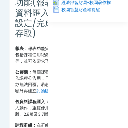
功能(報表/公佈欄/舊課程
URL
經濟部智財局-校園著作權
Page
校園智慧財產權提醒
資料匯入/課程群組/課程
設定/完成進度追蹤/限制
存取)
報表：
報表功能完整記錄參與者的課程學習狀況，
包括課程使用紀錄、活動參與度、教材被觀看次數…
等，並可依需求下載相關格式檔案。
公佈欄：
每個課程均有預設公佈欄，主要讓教師發
佈課程公告用，只有教師及助教可張貼公告，學生
亦無法回覆。若教師要讓學生們進行互動討論，需
額外再建立
討論區
。
舊資料課程匯入：
教師皆可透過檔案打包下載及匯
入動作，重複使用個人所有歷年課程資料，包括1.9
版、2.8版及3.7版的舊課程資料。
課程群組：
在群組功能下，包括「分組」和「分