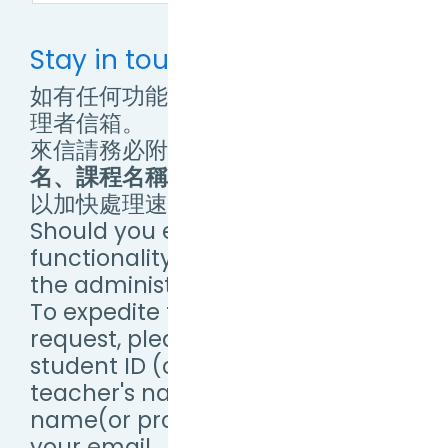
Stay in touch
如有任何功能操作問題，敬請來信管
理者信箱。
來信請務必附上
學(帳)號、教師姓
名、課程名稱（或提供畫面截圖）
，
以加快處理速度。
Should you encounter any
functionality issues, please email
the administrator.
To expedite the processing of your
request, please include your
student ID (or Username),
teacher's name, and course
name(or provide a screenshot) in
your email.