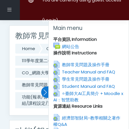
Skip to main content
Side panel
(
Log in
)
Skip Main menu
Main menu
教師常見問題及操作手冊
平台資訊 Information
Forum
網站公告
Home
Courses
操作說明 Instructions
111學年度第二學期課程
ADM行政單位
URL
教師常見問題及操作手冊
URL
Teacher Manual and FAQ
CO_網路大學辦公室
URL
學生常見問題及操作手冊
教師常見問題及操作手冊
General
URL
Student Manual and FAQ
⭐臺師大AI工具簡介 + Moodle x
功能(報表/公佈欄/舊課程資料匯入/課程群
AI：智慧助教
URL
組/課程設定/完成進度追蹤/限制存取)
資源連結 Resource Links
經濟部智財局-教學相關之著作
權Q&A
URL