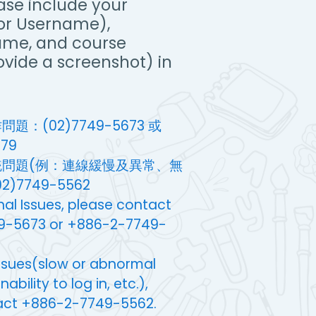
ase include your
(or Username),
ame, and course
vide a screenshot) in
題：(02)7749-5673 或
579
統問題(例：連線緩慢及異常、無
)7749-5562
nal Issues, please contact
9-5673 or +886-2-7749-
ssues(slow or abnormal
ability to log in, etc.),
act +886-2-7749-5562.