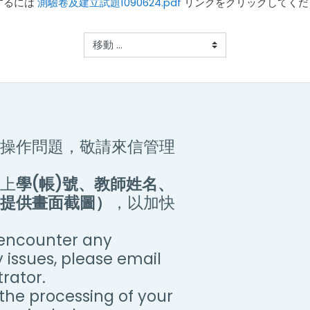
するには
測驗卷及建立試題1090624.pdf
リンクをクリックしてくだ
移動 ...
操作問題，敬請來信管理
上
學(帳)號、教師姓名、
提供畫面截圖）
，以加快
encounter any
y issues, please email
rator.
the processing of your