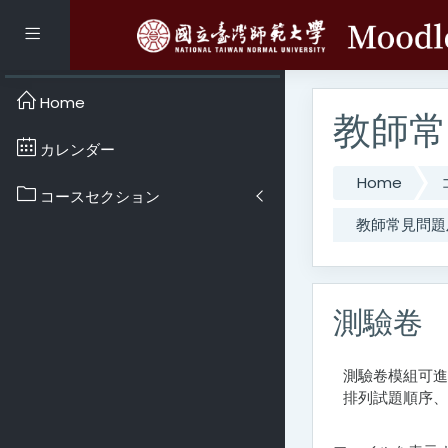
メインコンテンツへスキ
サイドパネル
Home
教師常
カレンダー
Home
コースセクション
教師常見問題
測驗卷
測驗卷模組可進
排列試題順序、