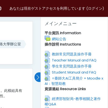
あなたは現在ゲストアクセスを利用しています (
ログイン
)
メインメニュー をスキップする
メインメニュー
平台資訊 Information
フォーラム
網站公告
網路大學辦公室
操作說明 Instructions
URL
教師常見問題及操作手冊
URL
Teacher Manual and FAQ
URL
學生常見問題及操作手冊
URL
Student Manual and FAQ
⭐臺師大AI工具簡介 + Moodle x
AI：智慧助教
URL
資源連結 Resource Links
中。此模組具有
性。
經濟部智財局-教學相關之著作
權Q&A
URL