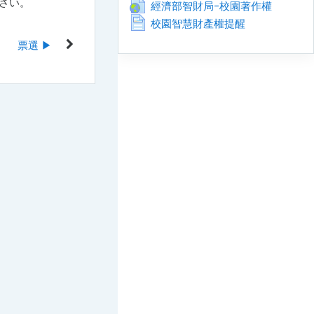
さい。
URL
經濟部智財局-校園著作權
ページ
校園智慧財產權提醒
票選 ▶︎