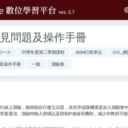
ップする
見問題及操作手冊
コース
111學年度第二學期課程
ADM行政單位
CO_
及操作手冊
一般
測驗卷
行線上測驗，教師能自行建立試題，並排序或隨機選題加入測驗卷
答案選項、測驗時輸入密碼以及限制IP連線等機制，減少作弊的可能