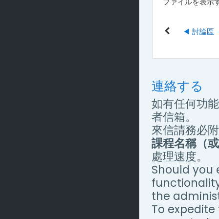
ファイルを表示
◀︎ 討論區
連絡する
如有任何功能
者信箱。
來信請務必附
課程名稱（或
處理速度。
Should you 
functionalit
the administ
To expedite 