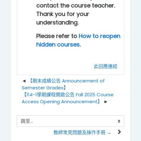
contact the course teacher.
Thank you for your
understanding.
Please refer to
How to reopen
hidden courses
.
此回應連結
【期末成績公告 Announcement of
Semester Grades】
【114-1學期課程開啟公告 Fall 2025 Course
Access Opening Announcement】
跳至...
教師常見問題及操作手冊 →