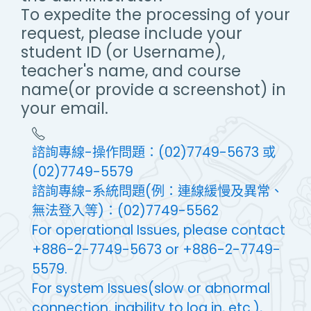
To expedite the processing of your
request, please include your
student ID (or Username),
teacher's name, and course
name(or provide a screenshot) in
your email.
諮詢專線-操作問題：(02)7749-5673 或
(02)7749-5579
諮詢專線-系統問題(例：連線緩慢及異常、
無法登入等)：(02)7749-5562
For operational Issues, please contact
+886-2-7749-5673 or +886-2-7749-
5579.
For system Issues(slow or abnormal
connection, inability to log in, etc.),