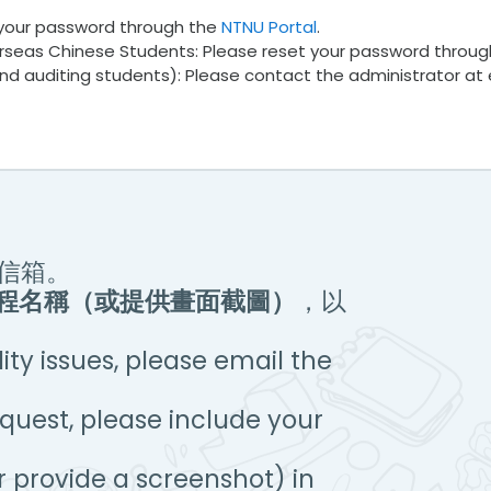
 your password through the
NTNU Portal
.
rseas Chinese Students: Please reset your password throu
and auditing students): Please contact the administrator at
信箱。
課程名稱（或提供畫面截圖）
，以
ty issues, please email the
equest, please include your
 provide a screenshot) in