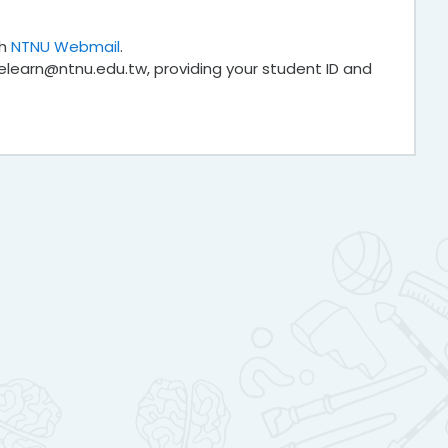
gh
NTNU Webmail
.
 elearn@ntnu.edu.tw, providing your student ID and