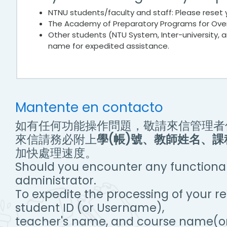
NTNU students/faculty and staff: Please reset
The Academy of Preparatory Programs for Ove
Other students (NTU System, Inter-university, 
name for expedited assistance.
Mantente en contacto
如有任何功能操作問題，敬請來信管理者
來信請務必附上
學(帳)號、教師姓名、
加快處理速度。
Should you encounter any functionali
administrator.
To expedite the processing of your r
student ID (or Username),
teacher's name, and course name(or