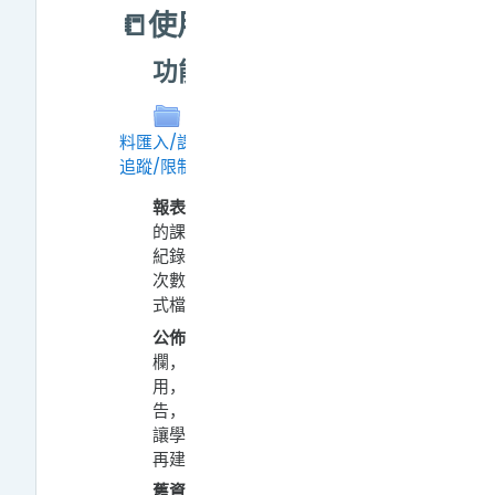
📒使用手冊
功能
功能(報表/公佈欄/舊課程資
料匯入/課程群組/課程設定/完成進度
追蹤/限制存取)
文件夹
報表：
報表功能完整記錄參與者
的課程學習狀況，包括課程使用
紀錄、活動參與度、教材被觀看
次數…等，並可依需求下載相關格
式檔案。
公佈欄：
每個課程均有預設公佈
欄，主要讓教師發佈課程公告
用，只有教師及助教可張貼公
告，學生亦無法回覆。若教師要
讓學生們進行互動討論，需額外
再建立
討論區
。
舊資料課程匯入：
教師皆可透過