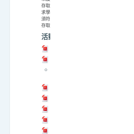
存取起迄時間、限定使用者或要
求學生達到某個
成績
等，意即必
須符合所有限制下，使用者才能
存取此活動或資源。
活動
文件
教材建置
文件
作業
教師如何取消課程
「作業」通知信？
文件
作業評分及回饋
文件
討論區
文件
測驗卷
文件
票選
文件
成績 2026.6.22更新