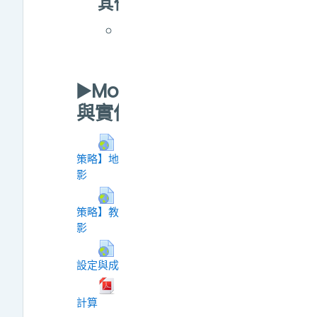
其他
如何將Moodle行
事曆新增至
Google日曆？
▶️Moodle教學設計
與實作策略講座
【Moodle教學設計與實作
策略】地理系王聖鐸老師線上講座錄
网页地址
影
【Moodle教學設計與實作
策略】教育系張宜君老師線上講座錄
网页地址
影
20250324 Moodle 成績簿
設定與成績計算
网页地址
Moodle成績簿設定與成績
文件
計算