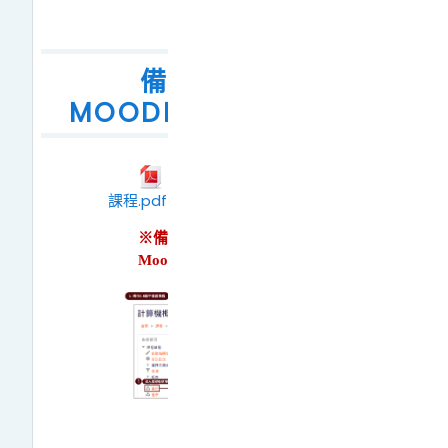
備份及還原
MOODLE2.8版舊課程
備份及還原MOODLE2.8版舊
備份及還原Moodle2.8版舊
課程.pdf
文件
※備份的課程檔案僅適用於
Moodle數位學習平臺使用。