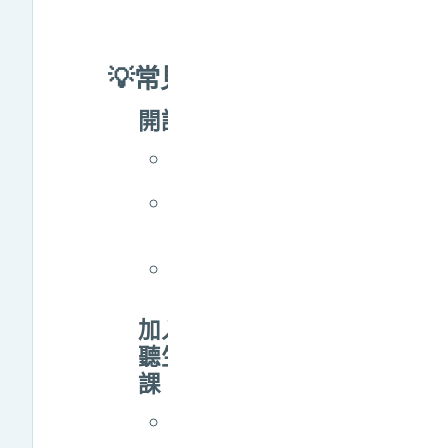
的成績匯入成績系
統？
💡常見問題
開課
各學期課程開啟及
關閉時間
元課程、導師時
間、教育實習課程
申請
教師自行開課系統
操作
加入教學助理、旁
聽生及學生自行選
課
如何將教學助理加
入課程