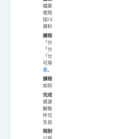
檔案打包下載及匯入動作，重複
使用個人所有歷年課程資料，包
括1.9版、2.8版及3.7版的舊課程
資料。
課程群組：
在群組功能下，包括
「分組」和「分群」兩種概念。
「分組」是小單位的組合，而
「分群」則為大單位。「分組」
可用於分組討論、分組繳交
作
業
。
課程設定：
網站版面基本介紹及
如何啟動編輯模式。
完成進度追蹤：
教師可設定每個
資源及活動的完成條件，便於了
解每位學生的學習狀態。完成條
件可由教師設定特定門檻或由學
生自行標記已完成。
限制存取：
在教材及活動中，可
以設定有條件的開放存取，例如