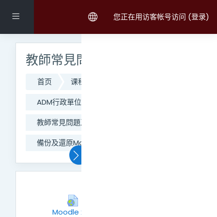
跳到主要内容
停靠面板
您正在用访客帐号访问 (
登录
)
跳过 主菜单
教師常見問題及操作手冊
首页
课程
111學年度第二學期課程
ADM行政單位
CO_網路大學辦公室
教師常見問題及操作手冊
備份及還原Moodle2.8版舊課程
常规
⭐臺師大AI工具簡介 +
Moodle x AI：智慧助教
网页地址