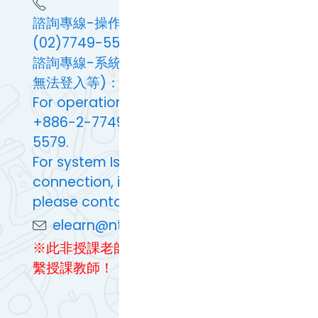
諮詢專線-操作問題：(02)7749-5673 或
(02)7749-5579
諮詢專線-系統問題(例：連線緩慢及異常、
無法登入等)：(02)7749-5562
For operational Issues, please contact
+886-2-7749-5673 or +886-2-7749-
5579.
For system Issues(slow or abnormal
connection, inability to log in, etc.),
please contact +886-2-7749-5562.
elearn@ntnu.edu.tw
※此非授課老師聯絡方式，上課問題敬請聯
繫授課教師！
표준 테마로 전환