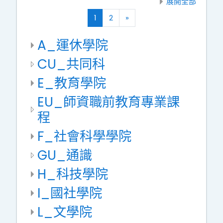
展開全部
(current)
往後
1
2
»
A_運休學院
CU_共同科
E_教育學院
EU_師資職前教育專業課
程
F_社會科學學院
GU_通識
H_科技學院
I_國社學院
L_文學院