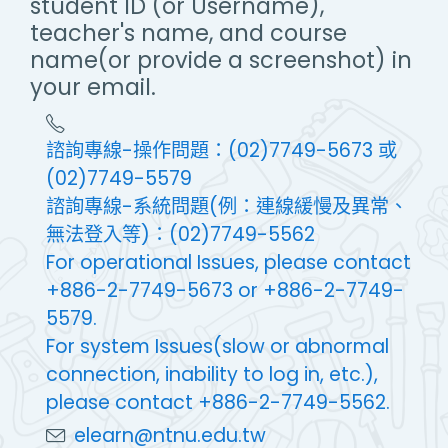
student ID (or Username),
teacher's name, and course
name(or provide a screenshot) in
your email.
諮詢專線-操作問題：(02)7749-5673 或
(02)7749-5579
諮詢專線-系統問題(例：連線緩慢及異常、
無法登入等)：(02)7749-5562
For operational Issues, please contact
+886-2-7749-5673 or +886-2-7749-
5579.
For system Issues(slow or abnormal
connection, inability to log in, etc.),
please contact +886-2-7749-5562.
elearn@ntnu.edu.tw