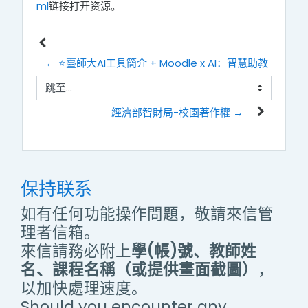
ml
链接打开资源。
← ⭐臺師大AI工具簡介 + Moodle x AI：智慧助教
跳至...
經濟部智財局-校園著作權 →
保持联系
如有任何功能操作問題，敬請來信管
理者信箱。
來信請務必附上
學(帳)號、教師姓
名、課程名稱（或提供畫面截圖）
，
以加快處理速度。
Should you encounter any