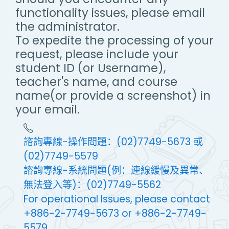
functionality issues, please email
the administrator.
To expedite the processing of your
request, please include your
student ID (or Username),
teacher's name, and course
name(or provide a screenshot) in
your email.
諮詢專線-操作問題：(02)7749-5673 或
(02)7749-5579
諮詢專線-系統問題(例：連線緩慢及異常、
無法登入等)：(02)7749-5562
For operational Issues, please contact
+886-2-7749-5673 or +886-2-7749-
5579.