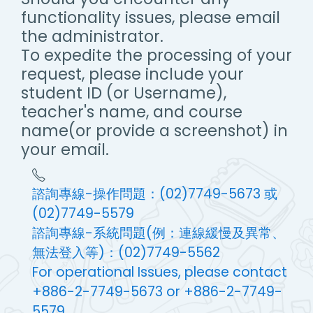
functionality issues, please email
the administrator.
To expedite the processing of your
request, please include your
student ID (or Username),
teacher's name, and course
name(or provide a screenshot) in
your email.
諮詢專線-操作問題：(02)7749-5673 或
(02)7749-5579
諮詢專線-系統問題(例：連線緩慢及異常、
無法登入等)：(02)7749-5562
For operational Issues, please contact
+886-2-7749-5673 or +886-2-7749-
5579.