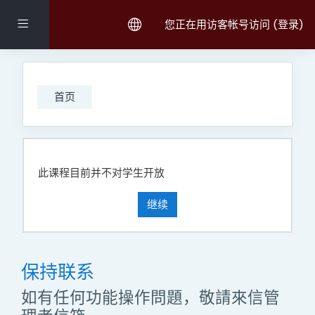
跳到主要内容
停靠面板
您正在用访客帐号访问 (
登录
)
首页
此课程目前并不对学生开放
继续
保持联系
如有任何功能操作問題，敬請來信管