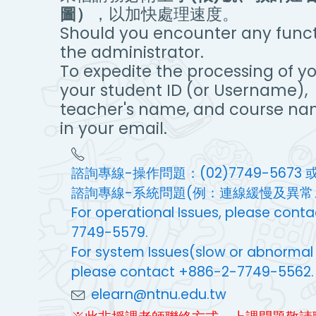
圖）
，以加快處理速度。
Should you encounter any functi
the administrator.
To expedite the processing of yo
your student ID (or Username),
teacher's name, and course na
in your email.
諮詢專線-操作問題：(02)7749-5673 或 
諮詢專線-系統問題(例：連線緩慢及異常、無
For operational Issues, please con
7749-5579.
For system Issues(slow or abnormal co
please contact +886-2-7749-5562.
elearn@ntnu.edu.tw