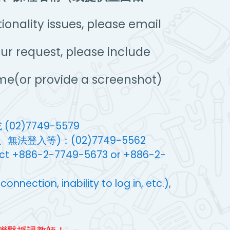
onality issues, please email
ur request, please include
me(or provide a screenshot)
(02)7749-5579
法登入等)：(02)7749-5562
tact +886-2-7749-5673 or +886-2-
nnection, inability to log in, etc.),