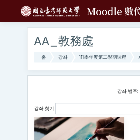
메인 콘텐츠로 건너뛰기
AA_教務處
홈
강좌
111學年度第二學期課程
강좌 범주:
강좌 찾기