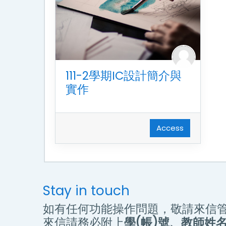
111-2學期IC設計簡介與
實作
Access
Stay in touch
如有任何功能操作問題，敬請來信
來信請務必附上
學(帳)號、教師姓