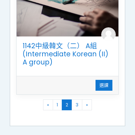
1142中級韓文（二） A組
(Intermediate Korean (II)
A group)
選課
向前
(current)
往後
«
1
2
3
»