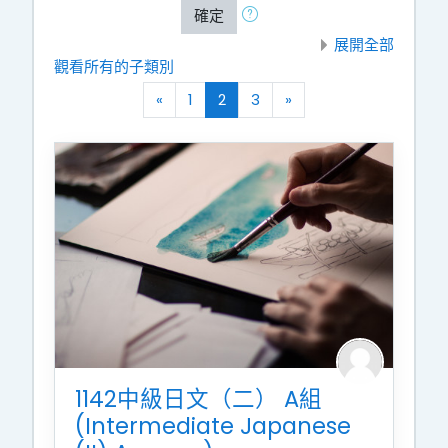
確定
展開全部
觀看所有的子類別
向前
(current)
往後
«
1
2
3
»
1142中級日文（二） A組
(Intermediate Japanese