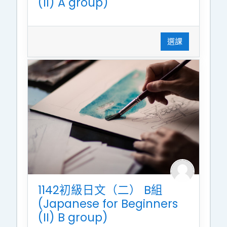
(II) A group)
選課
1142初級日文（二） B組
(Japanese for Beginners
(II) B group)